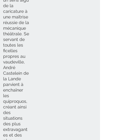
de la
caricature à
une maîtrise
réussie de la
mécanique
théâtrale. Se
servant de
toutes les
ficelles
propres au
vaudeville,
André
Castelein de
la Lande
parvient à
enchaîner
les
quiproquos,
créant ainsi
des
situations
des plus
extravagant
es et des