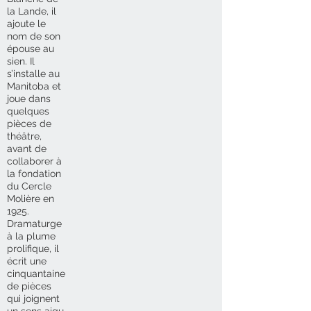
la Lande, il
ajoute le
nom de son
épouse au
sien. Il
s’installe au
Manitoba et
joue dans
quelques
pièces de
théâtre,
avant de
collaborer à
la fondation
du Cercle
Molière en
1925.
Dramaturge
à la plume
prolifique, il
écrit une
cinquantaine
de pièces
qui joignent
un sens aigu