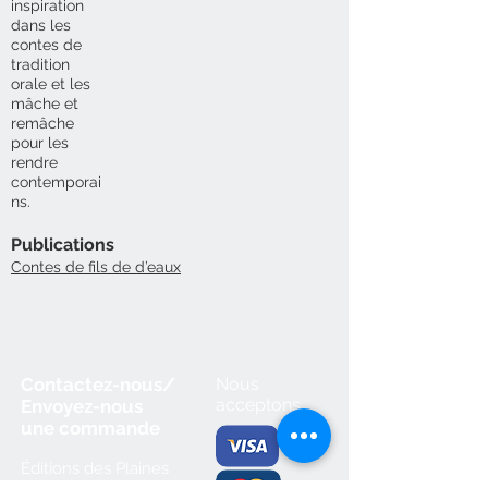
inspiration
dans les
contes de
tradition
orale et les
mâche et
remâche
pour les
rendre
contemporai
ns.
Publications
Contes de fils de d’eaux
Contactez-nous/
Nous
acceptons
Envoyez-nous
une
commande
Éditions des Plaines