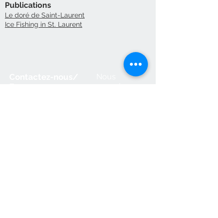
Publications
Le doré de Saint-Laurent
Ice Fishing in St. Laurent
Contactez-nous/
Nous
acceptons
Envoyez-nous
une
commande
Éditions des Plaines
Tél:
204-235-0078
Fax:
204-233-7741
admin@plaines.mb.ca
L'éditeur remercie le Conseil des arts
du Canada et le Conseil des arts du
Manitoba du soutien accordé dans le
cadre des subventions globales aux
éditeurs et reconnait l’aide financière