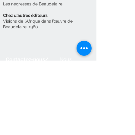
Les négresses de Beaudelaire
Chez d'autres éditeurs
Visions de l’Afrique dans l’œuvre de
Beaudelaire, 1980
Contactez-nous/
Nous
acceptons
Envoyez-nous
une
commande
Éditions des Plaines
Tél:
204-235-0078
Fax:
204-233-7741
admin@plaines.mb.ca
L'éditeur remercie le Conseil des arts
du Canada et le Conseil des arts du