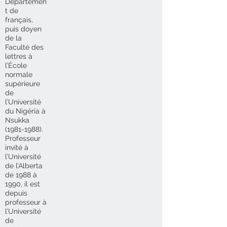
Départemen
t de
français,
puis doyen
de la
Faculté des
lettres à
l’École
normale
supérieure
de
l’Université
du Nigéria à
Nsukka
(1981-1988)
.
Professeur
invité à
l’Université
de l’Alberta
de 1988 à
1990, il est
depuis
professeur à
l’Université
de