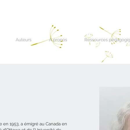
Auteurs
À propos
Ressources pédagogi
e en 1953, a émigré au Canada en
é d’Ottawa et de l’Université de