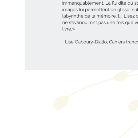
immanquablement. La fluidité du st
images lui permettent de glisser s
labyrinthe de la mémoire. […] Lisez 
ne s’évanouiront pas une fois que 
livre.»
Lise Gaboury-Diallo, Cahiers franc
Contactez-nous/
Envoyez-nous
une
commande
Éditions des Plaines
Tél: 204-235-0078
Fax: 204-233-7741
admin@plaines.mb.ca