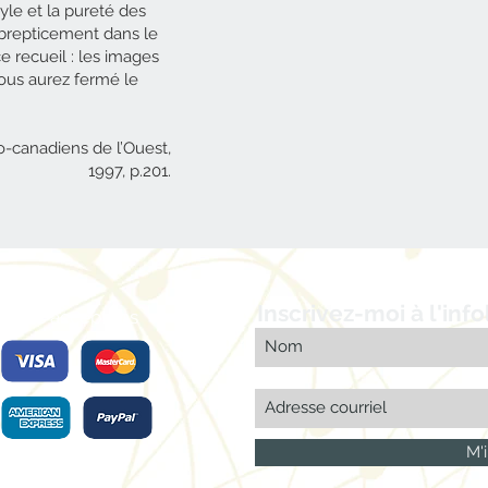
yle et la pureté des
ubrepticement dans le
ce recueil : les images
vous aurez fermé le
o-canadiens de l’Ouest,
1997, p.201.
Inscrivez-moi à l'info
Nous acceptons
M'i