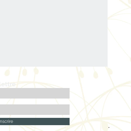
lettre
nscrire