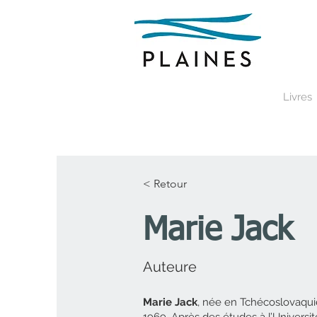
Livres
< Retour
Marie Jack
Auteure
Marie Jack
, née en Tchécoslovaqui
1969. Après des études à l’Universit