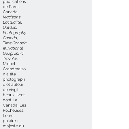
publications
de Parcs
Canada,
Maclean’s
,
L’actualité
,
Outdoor
Photography
Canada
,
Time Canada
et
National
Geographic
Traveler
.
Michel
Grandmaiso
n a été
photograph
e et auteur
de vingt
beaux livres,
dont Le
Canada, Les
Rocheuses,
L’ours
polaire :
majesté du