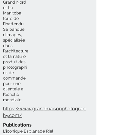
Grand Nord
et Le
Manitoba,
terre de
l’inattendu.
Sa banque
d’images,
spécialisée
dans
l’architecture
et la nature,
produit des
photographi
es de
commande
pour une
clientèle à
l’échelle
mondiale.
https://www.grandmaisonphotograp
hy.com/
Publications
L'iconique Esplanade Riel