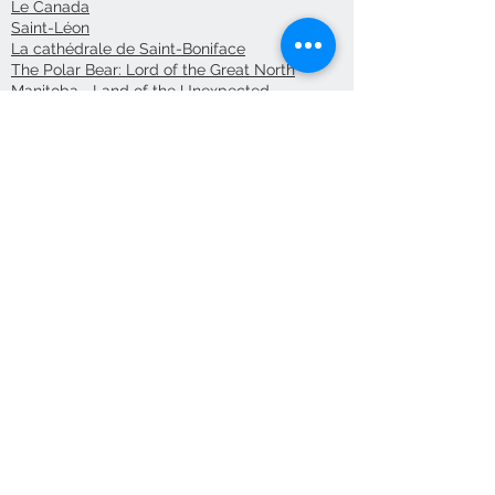
Le Canada
Saint-Léon
La cathédrale de Saint-Boniface
The Polar Bear: Lord of the Great North
Manitoba—Land of the Unexpected
The St. Boniface Cathedral
Contactez-nous/
Nous
acceptons
Envoyez-nous
une
commande
Éditions des Plaines
Tél:
204-235-0078
Fax:
204-233-7741
admin@plaines.mb.ca
L'éditeur remercie le Conseil des arts
du Canada et le Conseil des arts du