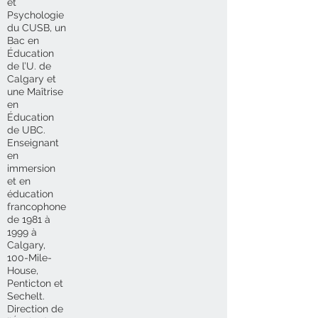
et
Psychologie
du CUSB, un
Bac en
Éducation
de l’U. de
Calgary et
une Maîtrise
en
Éducation
de UBC.
Enseignant
en
immersion
et en
éducation
francophone
de 1981 à
1999 à
Calgary,
100-Mile-
House,
Penticton et
Sechelt.
Direction de