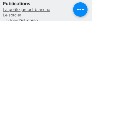
Publications
La petite jument blanche
Le sorcier
Tit-Jean l’intrépide
La bête à sept têtes
Contactez-nous/
Nous
acceptons
Envoyez-nous
une
commande
Éditions des Plaines
Tél:
204-235-0078
Fax:
204-233-7741
admin@plaines.mb.ca
L'éditeur remercie le Conseil des arts
du Canada et le Conseil des arts du