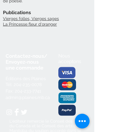
de poésie.
Publications
Vierges folles, Vierges sages
La Princesse fleur d'oranger
Contactez-nous/
Nous
acceptons
Envoyez-nous
une
commande
Éditions des Plaines
Tél:
204-235-0078
Fax:
204-233-7741
admin@plaines.mb.ca
L'éditeur remercie le Conseil des arts
du Canada et le Conseil des arts du
Manitoba du soutien accordé dans le