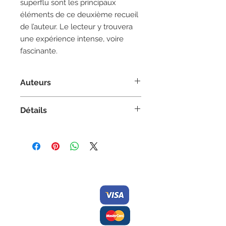
superflu sont les principaux
éléments de ce deuxième recueil
de l’auteur. Le lecteur y trouvera
une expérience intense, voire
fascinante.
Auteurs
Auteur :
Christian Violy
Détails
Poésie, Tout public adulte
Couverture souple
5.5 po x 8.5 po
64 pages | Noir et blanc
Contactez-nous/
Nous
ISBN 978-2921353861
acceptons
Envoyez-nous
une
commande
Éditions des Plaines
Tél:
204-235-0078