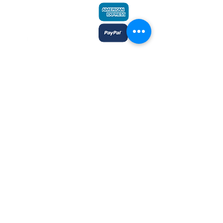
Fax:
204-233-7741
admin@plaines.mb.ca
L'éditeur remercie le Conseil des arts
du Canada et le Conseil des arts du
Manitoba du soutien accordé dans le
cadre des subventions globales aux
éditeurs et reconnait l’aide financière
du gouvernement du Canada par
l’entremise du Fonds du livre du
Canada et du ministère du Sport, de la
Culture, du Patrimoine et du Tourisme
du Manitoba, pour ses activités
d’édition.
Inscrivez-moi à l'infolettre