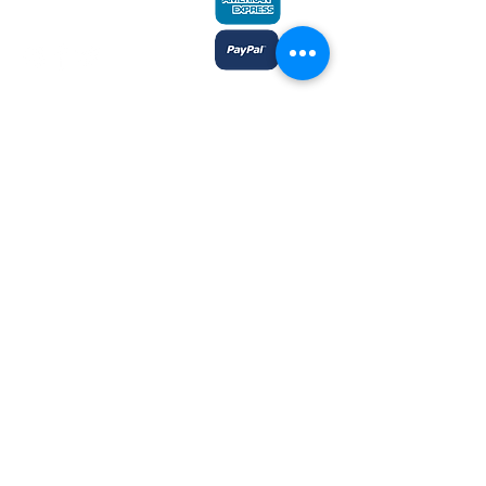
admin@plaines.mb.ca
L'éditeur remercie le Conseil des arts
du Canada et le Conseil des arts du
Manitoba du soutien accordé dans le
cadre des subventions globales aux
éditeurs et reconnait l’aide financière
du gouvernement du Canada par
l’entremise du Fonds du livre du
Canada et du ministère du Sport, de la
Culture, du Patrimoine et du Tourisme
du Manitoba, pour ses activités
d’édition.
Inscrivez-moi à l'infolettre