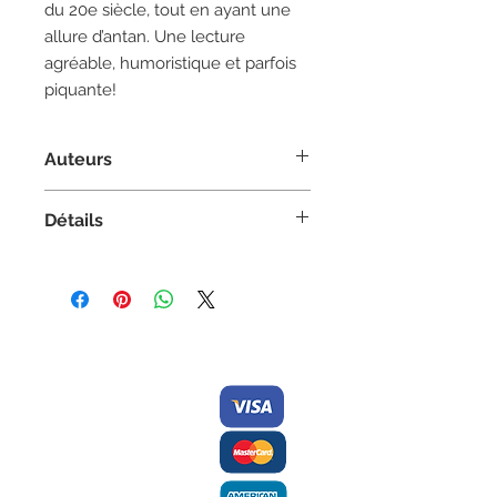
du 20e siècle, tout en ayant une
allure d’antan. Une lecture
agréable, humoristique et parfois
piquante!
Auteurs
Auteur :
Jean-Yves Bernier
Détails
Contes et légendes, Tout public
adulte
Couverture Souple
5.5 po x 8.5 po
Contactez-nous/
Nous
166 pages | Noir et blanc
acceptons
Envoyez-nous
ISBN 978-2921353663
une
commande
Éditions des Plaines
Tél:
204-235-0078
Fax:
204-233-7741