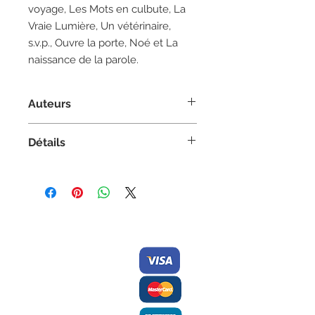
voyage, Les Mots en culbute, La
Vraie Lumière, Un vétérinaire,
s.v.p., Ouvre la porte, Noé et La
naissance de la parole.
Auteurs
Auteur :
Pierre Mathieu
Détails
Saynètes, Jeunesse
Couverture Souple
8.5 po x 10.7 po
47 pages | Couleur
Contactez-nous/
Nous
ISBN 978-2921353311
acceptons
Envoyez-nous
une
commande
Éditions des Plaines
Tél:
204-235-0078
Fax:
204-233-7741