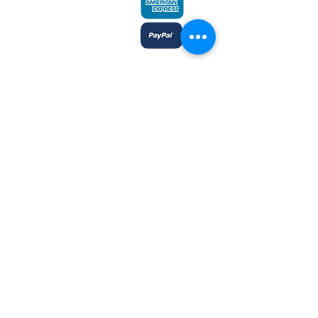
admin@plaines.mb.ca
L'éditeur remercie le Conseil des arts
du Canada et le Conseil des arts du
Manitoba du soutien accordé dans le
cadre des subventions globales aux
éditeurs et reconnait l’aide financière
du gouvernement du Canada par
l’entremise du Fonds du livre du
Canada et du ministère du Sport, de la
Culture, du Patrimoine et du Tourisme
du Manitoba, pour ses activités
d’édition.
Inscrivez-moi à l'infolettre