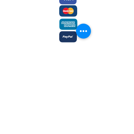
Éditions des Plaines
Tél:
204-235-0078
Fax:
204-233-7741
admin@plaines.mb.ca
L'éditeur remercie le Conseil des arts
du Canada et le Conseil des arts du
Manitoba du soutien accordé dans le
cadre des subventions globales aux
éditeurs et reconnait l’aide financière
du gouvernement du Canada par
l’entremise du Fonds du livre du
Canada et du ministère du Sport, de la
Culture, du Patrimoine et du Tourisme
du Manitoba, pour ses activités
d’édition.