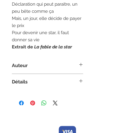
Déclaration qui peut paraitre, un
peu bête comme ça
Mais, un jour, elle décide de payer
le prix
Pour devenir une star, il faut
donner sa vie
Extrait de
La fable de la star
Auteur
Auteur :
Daniel Lavoie
Détails
Poésie/Fables
Couverture souple
5,5 po x 8,5 po
125 pages | Noir et blanc
Contactez-nous/
Nous
ISBN 978-2-89611-839-7
acceptons
Envoyez-nous
une
commande