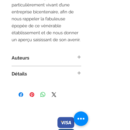
particulièrement vivant d’une
entreprise bicentenaire, afin de
nous rappeler la fabuleuse
épopée de ce vénérable
établissement et de nous donner
un aperçu saisissant de son avenir.
Auteurs
Auteur :
Michel Verrette
Détails
Avec la collaboration de Carole
Pelchat et Ndeye Rokhaya Gueye
Essai historique
Couverture souple
8 po x 10 po
368 pages | Noir et blanc
Contactez-nous/
Nous
ISBN 978-2-89611-823-6
acceptons
Envoyez-nous
une
commande
Éditions des Plaines