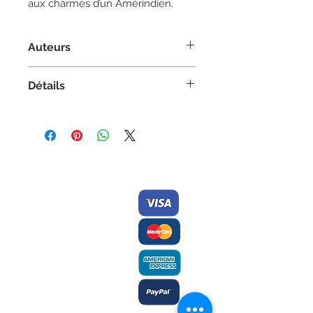
aux charmes d’un Amérindien.
Auteurs
Auteure :
Monique Genuist
Détails
Roman, À partir de 15 ans
Couverture Souple
5.5 po x 8.5 po
150 pages | Noir et blanc
Contactez-nous/
Nous
ISBN 978-2921353076
acceptons
Envoyez-nous
une
commande
Éditions des Plaines
Tél:
204-235-0078
Fax:
204-233-7741
admin@plaines.mb.ca