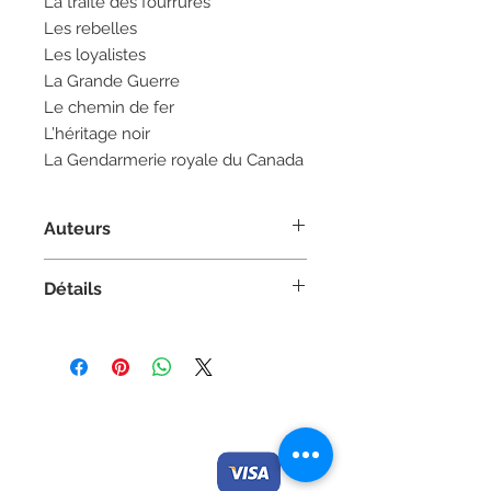
La traite des fourrures
Les rebelles
Les loyalistes
La Grande Guerre
Le chemin de fer
L’héritage noir
La Gendarmerie royale du Canada
Auteurs
Texte :
Robert Livesey
Détails
Illustrations :
A.G. Smith
Album jeunesse, à partir de 9 ans
Couverture souple
8,25 po x 8,25 po
90 pages | Noir et blanc
Contactez-nous/
Nous
ISBN 978-2-89611-050-6
acceptons
Envoyez-nous
une
commande