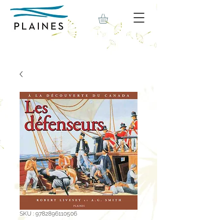
SKU : 9782896110506