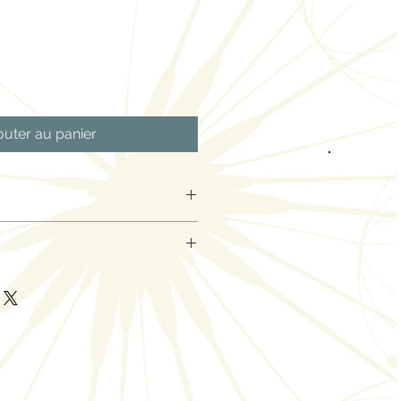
outer au panier
 Couleur
95-7 (manuel seulement)