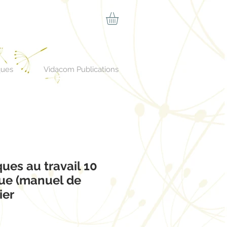
ques
Vidacom Publications
es au travail 10
que (manuel de
ier