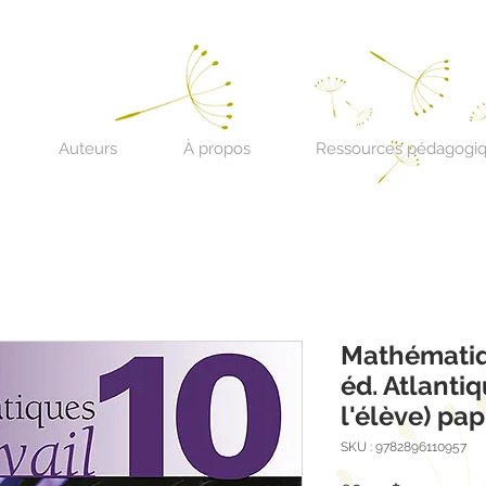
Auteurs
À propos
Ressources pédagogi
Mathématiqu
éd. Atlanti
l'élève) pap
SKU : 9782896110957