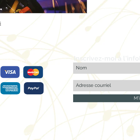
i
Inscrivez-moi à l'info
Nous acceptons
M'i
anada et le Conseil des arts du Manitoba du soutien accordé dans le cadre des subventions
’entremise du Fonds du livre du Canada et du ministère du Sport, de la Culture, du Pa