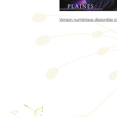
Version numérique disponible ic
Contactez-nous/
Envoyez-nous
une
commande
Éditions des Plaines
Tél: 204-235-0078
Fax: 204-233-7741
admin@plaines.mb.ca
L'éditeur remercie le Conseil des arts du C
financière du gouvernement du Canada par l