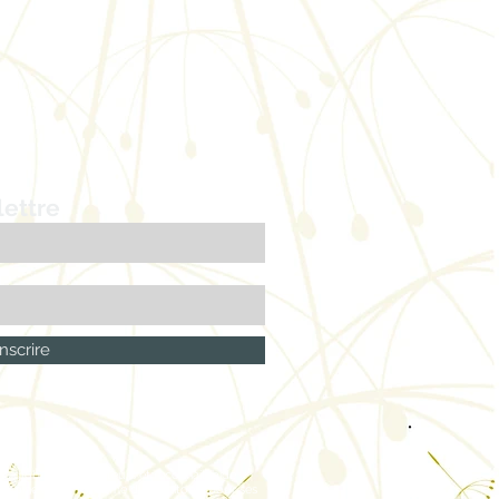
lettre
nscrire
 globales aux éditeurs et reconnait l’aide
trimoine et du Tourisme du Manitoba, pour ses