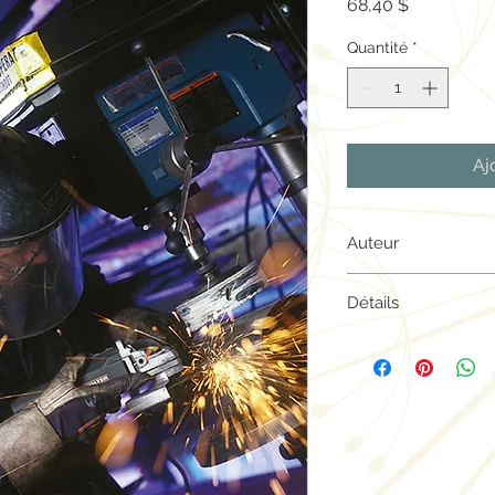
Prix
68,40 $
Quantité
*
Aj
Auteur
Plaines Éducation
Détails
Ressource de l'élève
Couverture souple |
ISBN 978-2-89611-0