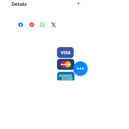
Détails
Roman jeunesse, à partir de 10 ans
Couverture souple
96 pages | Noir et blanc
ISBN 9782896110032
Contactez-nous/
Nous
acceptons
Envoyez-nous
une
commande
Éditions des Plaines
Tél:
204-235-0078
Fax:
204-233-7741
admin@plaines.mb.ca
L'éditeur remercie le Conseil des arts
du Canada et le Conseil des arts du
Manitoba du soutien accordé dans le
cadre des subventions globales aux
éditeurs et reconnait l’aide financière
du gouvernement du Canada par
l’entremise du Fonds du livre du