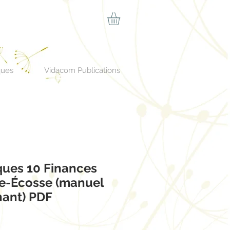
ques
Vidacom Publications
ues 10 Finances
le-Écosse (manuel
nant) PDF