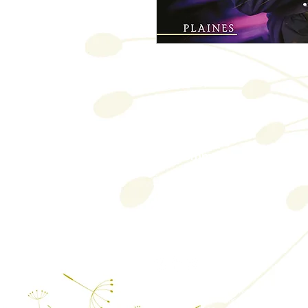
Contactez-nous/
Envoyez-nous
une
commande
Éditions des Plaines
Tél: 204-235-0078
Fax: 204-233-7741
admin@plaines.mb.ca
L'éditeur remercie le Conseil des arts du C
financière du gouvernement du Canada par l