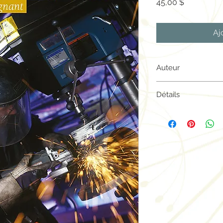
Prix
45,00 $
Aj
Auteur
Plaines Éducation
Détails
Ressource de l'ense
Version numérique
Noir et blanc
ISBN 978-2-89611-3