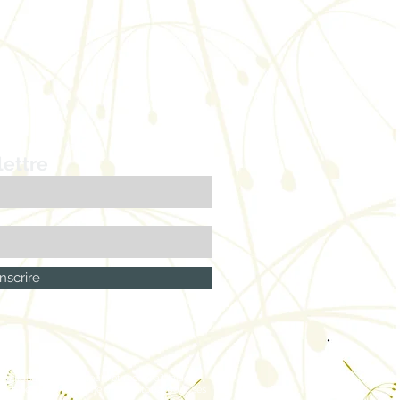
lettre
nscrire
 globales aux éditeurs et reconnait l’aide
trimoine et du Tourisme du Manitoba, pour ses