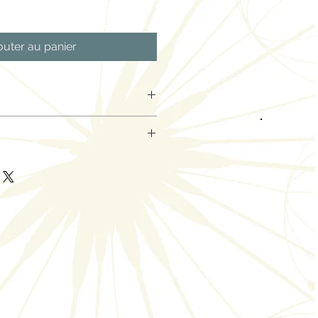
outer au panier
ignant
62-0