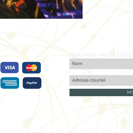
Inscrivez-moi à l'info
Nous acceptons
M'i
anada et le Conseil des arts du Manitoba du soutien accordé dans le cadre des subventions
’entremise du Fonds du livre du Canada et du ministère du Sport, de la Culture, du Pa