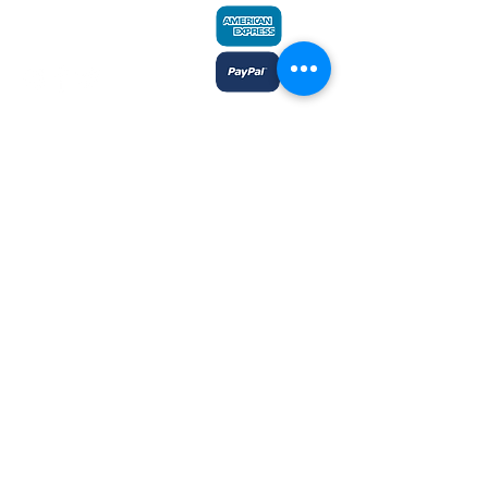
Fax:
204-233-7741
admin@plaines.mb.ca
L'éditeur remercie le Conseil des arts
du Canada et le Conseil des arts du
Manitoba du soutien accordé dans le
cadre des subventions globales aux
éditeurs et reconnait l’aide financière
du gouvernement du Canada par
l’entremise du Fonds du livre du
Canada et du ministère du Sport, de la
Culture, du Patrimoine et du Tourisme
du Manitoba, pour ses activités
d’édition.
Inscrivez-moi à l'infolettre