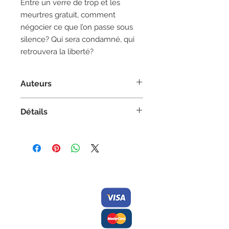
Entre un verre de trop et les
meurtres gratuit, comment
négocier ce que l’on passe sous
silence? Qui sera condamné, qui
retrouvera la liberté?
Auteurs
Auteur :
Glenn Joyal
Détails
Traduction : Marc Prescott
Thêatre, Tout public adulte
Couverture souple
5.5 po x 8.5 po
102 pages
Contactez-nous/
Nous
ISBN 978-2896110056
acceptons
Envoyez-nous
une
commande
Éditions des Plaines
Tél:
204-235-0078