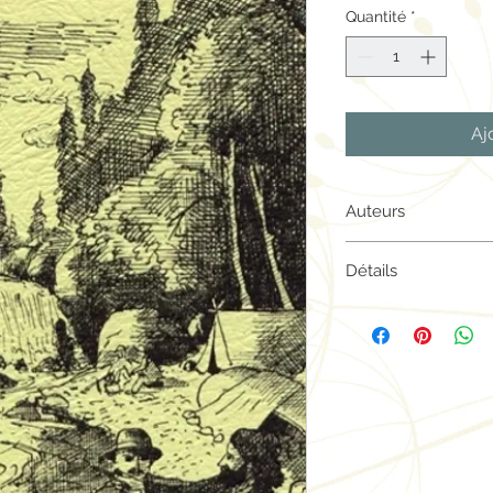
Quantité
*
Aj
Auteurs
Auteur :
Georges Du
Détails
Essai historique, Tou
Couverture souple
5.2 po x 8.2 po
122 pages | Noir et 
ISBN 978-09209441