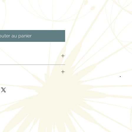
outer au panier
gas
t public adulte
blanc
03