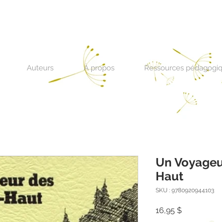
Auteurs
À propos
Ressources pédagogi
Un Voyageu
Haut
SKU : 9780920944103
Prix
16,95 $