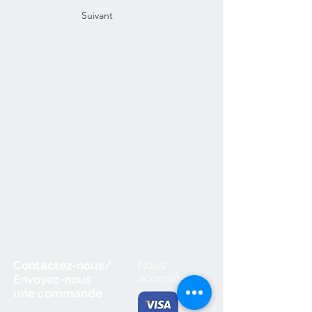
Suivant
Contactez-nous/
Nous
acceptons
Envoyez-nous
une
commande