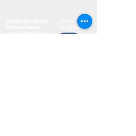
Contactez-nous/
Nous
acceptons
Envoyez-nous
une
commande
Éditions des Plaines
Tél:
204-235-0078
Fax:
204-233-7741
admin@plaines.mb.ca
L'éditeur remercie le Conseil des arts
du Canada et le Conseil des arts du
Manitoba du soutien accordé dans le
cadre des subventions globales aux
éditeurs et reconnait l’aide financière
du gouvernement du Canada par
l’entremise du Fonds du livre du
Canada et du ministère du Sport, de la
Culture, du Patrimoine et du Tourisme
du Manitoba, pour ses activités