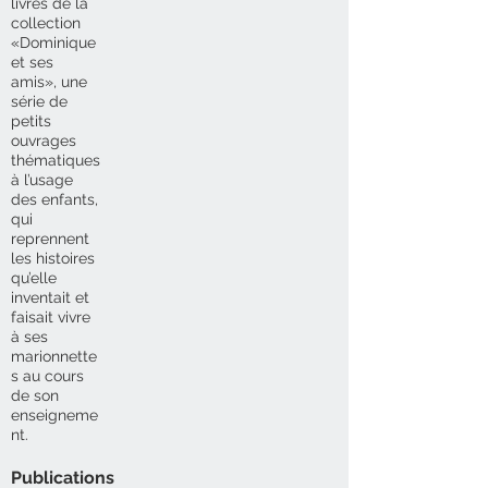
livres de la
collection
«Dominique
et ses
amis», une
série de
petits
ouvrages
thématiques
à l’usage
des enfants,
qui
reprennent
les histoires
qu’elle
inventait et
faisait vivre
à ses
marionnette
s au cours
de son
enseigneme
nt.
Publications